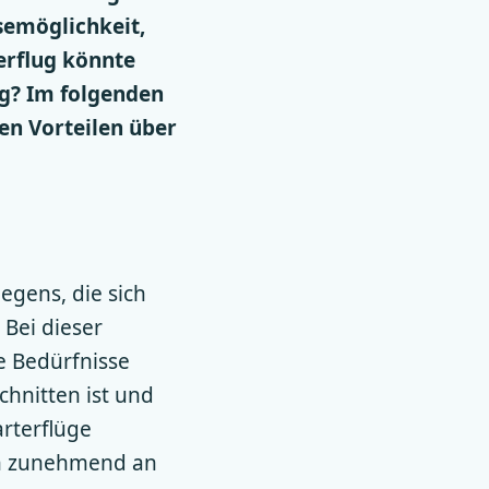
semöglichkeit,
terflug könnte
ug? Im folgenden
den Vorteilen über
egens, die sich
 Bei dieser
ie Bedürfnisse
hnitten ist und
arterflüge
en zunehmend an