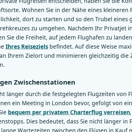
private Flugreisen entscheiden, haben Sie die Kon
ftsorte. Wohnen Sie in der Nähe eines kleineren P
ichkeit, dort zu starten und so den Trubel eines 
rehkreuzes zu umgehen. Nachdem Ihr Privatjet in
en Sie die Freiheit, auf jedem Flughafen zu landen,
he
Ihres Reiseziels
befindet. Auf diese Weise maxi
n Ihrem Zielort und minimieren gleichzeitig die Ze
n.
igen Zwischenstationen
cht länger durch die festgelegten Flugzeiten von 
Ihnen ein Meeting in London bevor, gefolgt von ei
Sie
bequem per privatem Charterflug verreisen
nstopps. Dies bedeutet, dass Sie nicht länger in 
 lange Wartezeiten zwischen den Flügen in Kauf