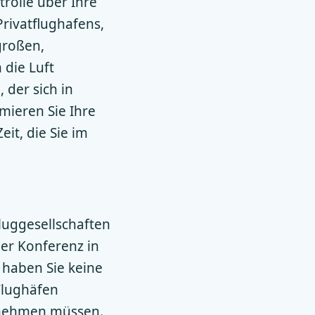
trolle über Ihre
rivatflughafens,
großen,
 die Luft
 der sich in
mieren Sie Ihre
it, die Sie im
Fluggesellschaften
ner Konferenz in
, haben Sie keine
Flughäfen
 nehmen müssen.