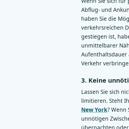
Wenn Sie sich für 
Abflug- und Ankun
haben Sie die Mögl
verkehrsreichen D
gestiegen ist, hab
unmittelbarer Nä
Aufenthaltsdauer a
Verkehr verbringe
3. Keine unnöt
Lassen Sie sich ni
limitieren. Steht 
New York
? Wenn 
unnötigen Zwische
übernachten oder