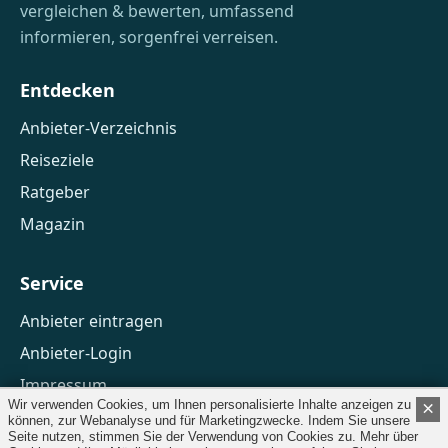
vergleichen & bewerten, umfassend
informieren, sorgenfrei verreisen.
Entdecken
Anbieter-Verzeichnis
Reiseziele
Ratgeber
Magazin
Service
Anbieter eintragen
Anbieter-Login
Impressum
Wir verwenden Cookies, um Ihnen personalisierte Inhalte anzeigen zu
×
Datenschutz
können, zur Webanalyse und für Marketingzwecke. Indem Sie unsere
Seite nutzen, stimmen Sie der Verwendung von Cookies zu. Mehr über