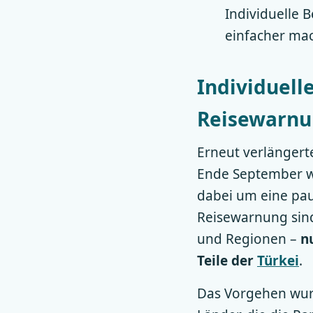
Individuelle 
einfacher ma
Individuell
Reisewarnu
Erneut verlängert
Ende September 
dabei um eine pa
Reisewarnung sind
und Regionen –
n
Teile der
Türkei
.
Das Vorgehen wurd