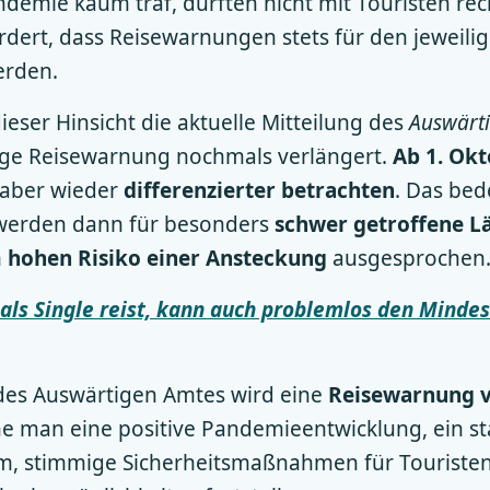
andemie kaum traf, durften nicht mit Touristen re
dert, dass Reisewarnungen stets für den jeweilig
erden.
dieser Hinsicht die aktuelle Mitteilung des
Auswärt
ige Reisewarnung nochmals verlängert.
Ab 1. Ok
 aber wieder
differenzierter betrachten
. Das bed
werden dann für besonders
schwer getroffene L
 hohen Risiko einer Ansteckung
ausgesprochen
 als Single reist, kann auch problemlos den Minde
des Auswärtigen Amtes wird eine
Reisewarnung v
ne man eine positive Pandemieentwicklung, ein st
, stimmige Sicherheitsmaßnahmen für Touristen 