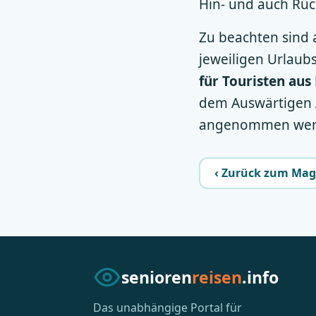
Hin- und auch Rüc
Zu beachten sind 
jeweiligen Urlaub
für Touristen aus
dem Auswärtigen A
angenommen wer
‹ Zurück zum Mag
senioren
reisen
.info
Das unabhängige Portal für