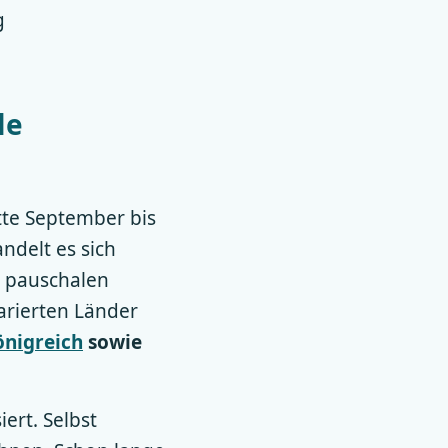
g
le
tte September bis
andelt es sich
 pauschalen
arierten Länder
önigreich
sowie
ert. Selbst