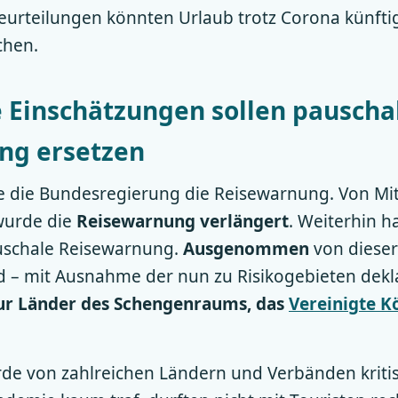
Beurteilungen könnten Urlaub trotz Corona künfti
chen.
e Einschätzungen sollen pauscha
ng ersetzen
e die Bundesregierung die Reisewarnung. Von Mi
wurde die
Reisewarnung verlängert
. Weiterhin h
uschale Reisewarnung.
Ausgenommen
von dieser
 – mit Ausnahme der nun zu Risikogebieten dekl
ur Länder des Schengenraums, das
Vereinigte K
e von zahlreichen Ländern und Verbänden kritisi