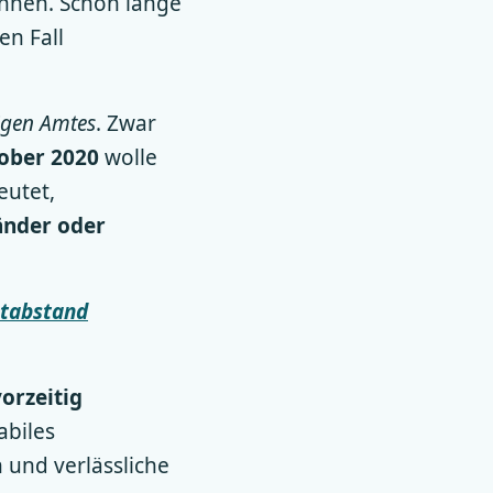
chnen. Schon lange
en Fall
igen Amtes
. Zwar
tober 2020
wolle
eutet,
änder oder
.
stabstand
orzeitig
abiles
und verlässliche