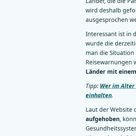
Länder, die die P
wird deshalb gefor
ausgesprochen w
Interessant ist in 
wurde die derzeit
man die Situation
Reisewarnungen 
Länder mit einem
Tipp:
Wer im Alter
einhalten
.
Laut der Website 
aufgehoben
, kön
Gesundheitssystem