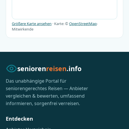
Größere Karte ansehen
· Karte: ©
OpenStreetMap
-
Mitwirkende
senioren
reisen
.info
Das unabhängige Portal für
seniorengerechtes Reisen — Anbieter
vergleichen & bewerten, umfassend
informieren, sorgenfrei verreisen.
Entdecken